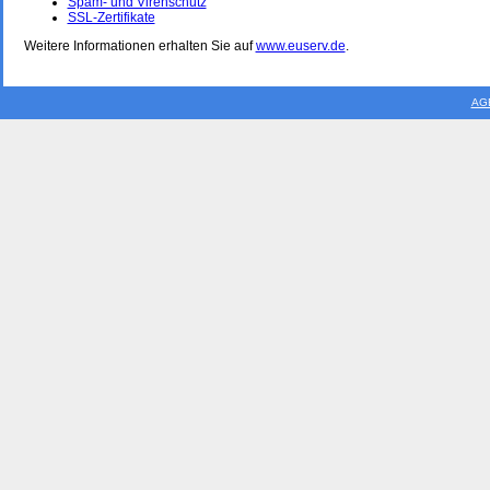
Spam- und Virenschutz
SSL-Zertifikate
Weitere Informationen erhalten Sie auf
www.euserv.de
.
AG